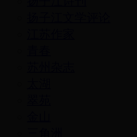
扬子江诗刊
扬子江文学评论
江苏作家
青春
苏州杂志
太湖
翠苑
金山
三角洲