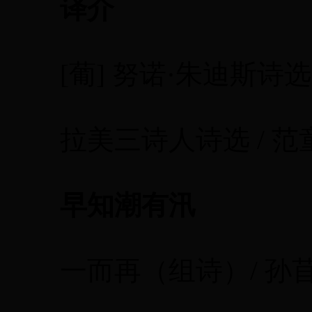
译介
[葡] 努诺·朱迪斯诗选 
拉美三诗人诗选 / 范
早知潮有汛
一而再（组诗）/ 孙