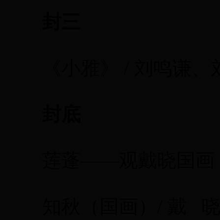
封三
《小雅》 / 刘鸣谦、
封底
莲蓬——观戴晓国画《
知秋（国画）/ 戴 