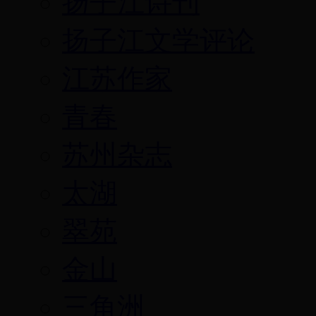
扬子江诗刊
扬子江文学评论
江苏作家
青春
苏州杂志
太湖
翠苑
金山
三角洲