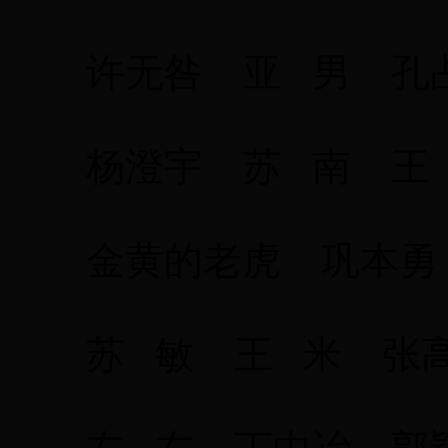
许无咎 亚 男 孔
杨澄宇 苏 南 王
金黄的老虎 巩本勇
苏 敏 王 米 张