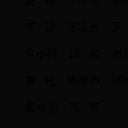
左 右 丁中冶 郭
李 进 张凌云 罗
童小西 顾 拟 布
东 伦 陈家声 顾
唐春元 可 可