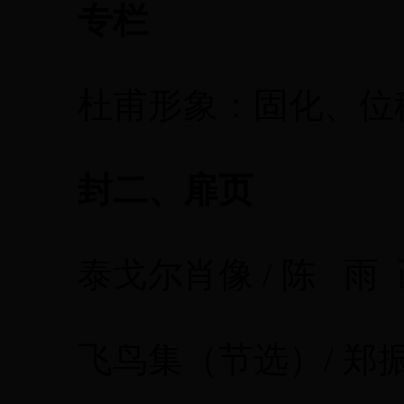
专栏
杜甫形象：固化、位移与
封二、扉页
泰戈尔肖像 / 陈 雨 
飞鸟集（节选）/ 郑振