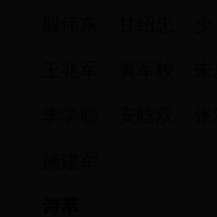
殷伟东 甘绍忠 少
王兆军 冀军校 朱
李学聪 安晗双 张
施建军
诗萃