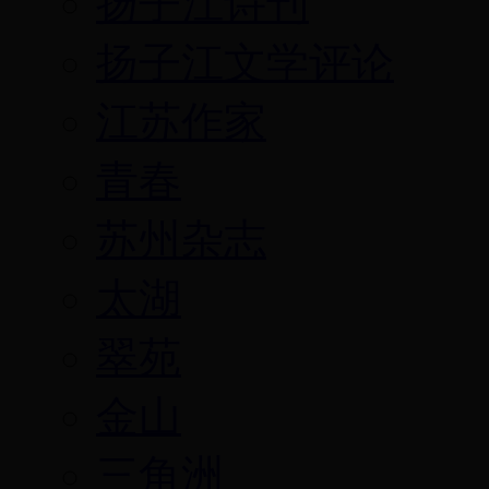
扬子江诗刊
扬子江文学评论
江苏作家
青春
苏州杂志
太湖
翠苑
金山
三角洲