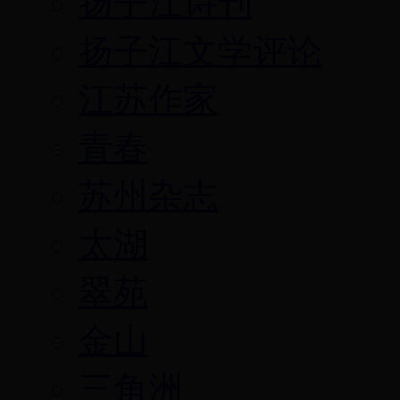
扬子江诗刊
扬子江文学评论
江苏作家
青春
苏州杂志
太湖
翠苑
金山
三角洲